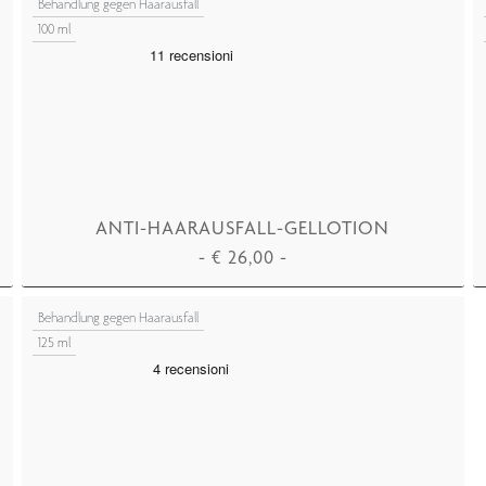
Behandlung gegen Haarausfall
100 ml
ANTI-HAARAUSFALL-GELLOTION
-
€
26,00
-
IN DEN WARENKORB LEGEN
Behandlung gegen Haarausfall
125 ml