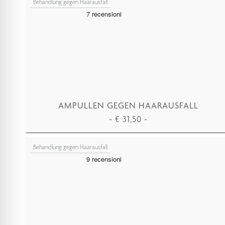
Behandlung gegen Haarausfall
AMPULLEN GEGEN HAARAUSFALL
-
€
31,50
-
IN DEN WARENKORB LEGEN
Behandlung gegen Haarausfall