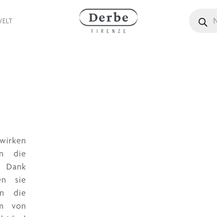
Produkts
WELT
 wirken
en die
. Dank
en sie
en die
um von