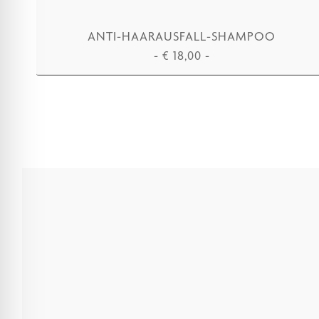
ANTI-HAARAUSFALL-SHAMPOO
-
€
18,00
-
IN DEN WARENKORB LEGEN