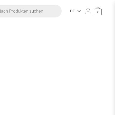
uche
DE
0