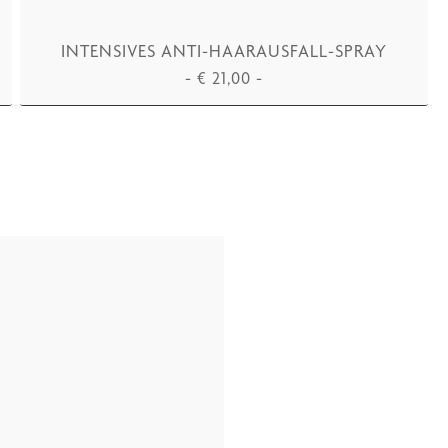
INTENSIVES ANTI-HAARAUSFALL-SPRAY
-
€
21,00
-
IN DEN WARENKORB LEGEN