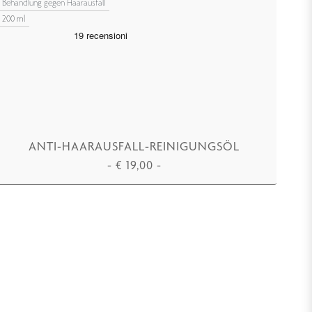
Behandlung gegen Haarausfall
200 ml
ANTI-HAARAUSFALL-REINIGUNGSÖL
-
€
19,00
-
IN DEN WARENKORB LEGEN