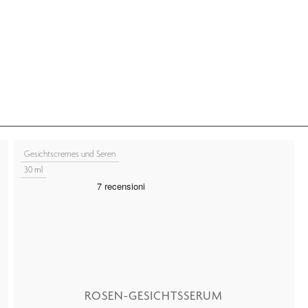
Gesichtscremes und Seren
30 ml
ROSEN-GESICHTSSERUM