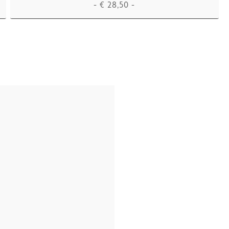
-
€
28,50
-
IN DEN WARENKORB LEGEN