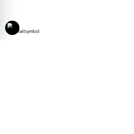
Mit dem Projekt Derbe Srl Internatio
Teilnahme an der Cosmoprof mit der 