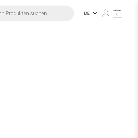
he
DE
0