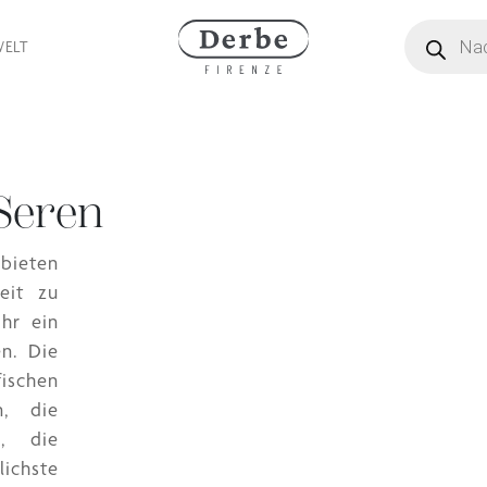
Produktsuc
WELT
Seren
bieten
eit zu
hr ein
en. Die
ischen
n, die
n, die
lichste