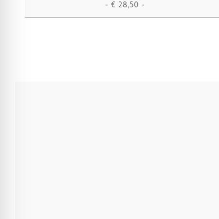
-
€
28,50
-
IN DEN WARENKORB LEGEN