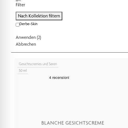
Filter
Nach Kollektion filtern
Derbe-Skin
Anwenden
(
2
)
Abbrechen
Gesichtscremes und Seren
50 ml
BLANCHE GESICHTSCREME