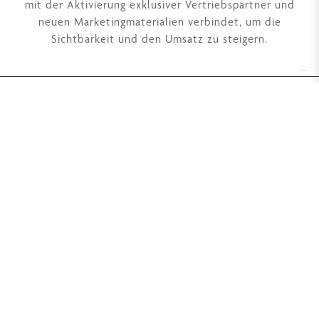
mit der Aktivierung exklusiver Vertriebspartner und
neuen Marketingmaterialien verbindet, um die
Sichtbarkeit und den Umsatz zu steigern.
Derbe Srl a Socio Unico
Vorbehaltlich der Management- und Koordinierungstätigkeiten
von
Mennuti Hub Srl Umsatzsteuer-Identifikationsnummer
07272610481
Via Aldo Moro, 24
50019 Sesto Fiorentino (FI)
Umsatzsteuer-Identifikationsnummer 04415770488
Tel. +39 055 42 11 799
Grundkapital 93.600 Euro iv