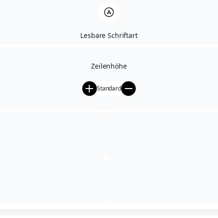
German
German
Lesbare Schriftart
Zeilenhöhe
0
Standard
Einkaufswagen
Fügen Sie weitere
€
39,00
hinzu, um die kostenlose Lieferung zu
erhalten!
Aktualisierung läuft …
Versandkosten berechnen
Versand aktualisieren
Es befinden sich keine Produkte im Warenkorb.