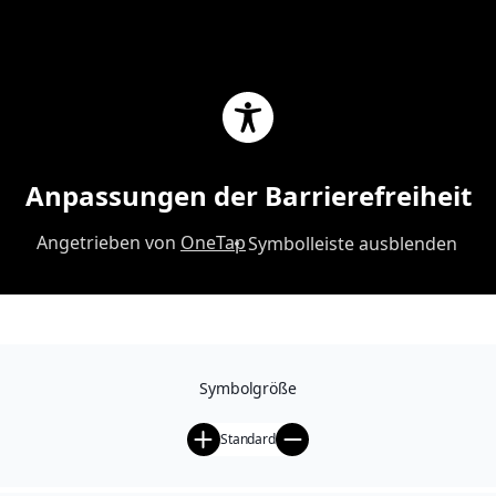
Produkte
Sammlungen
Haartyp
Anpassungen der Barrierefreiheit
Die Derbe-Welt
Angetrieben von
OneTap
Symbolleiste ausblenden
Symbolgröße
Standard