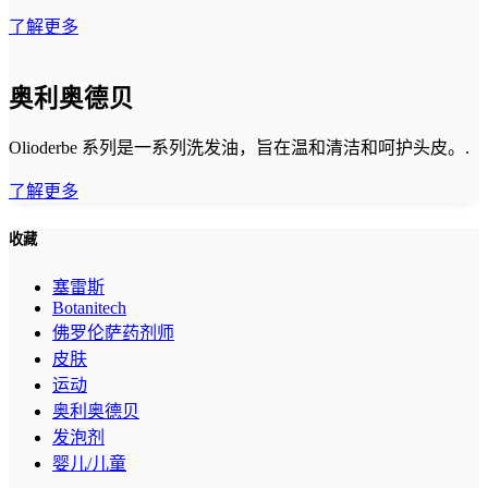
了解更多
奥利奥德贝
Olioderbe 系列是一系列洗发油，旨在温和清洁和呵护头皮。.
了解更多
收藏
塞雷斯
Botanitech
佛罗伦萨药剂师
皮肤
运动
奥利奥德贝
发泡剂
婴儿/儿童