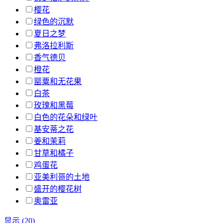
樱花
绿色的沉默
夏日之梦
弗洛拉利斯
香气德贝
橙花
罂粟和无花果
白茶
玫瑰和黑莓
白色的花朵和绿叶
基安蒂之花
姜和茉莉
甘草和橘子
鸡蛋花
亚美利哥的土地
盛开的樱花树
奥雷亚
显示
(
20
)