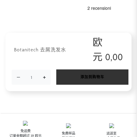
欧
Botanitech 去屑洗发水
元
0,00
−
+
添加到购物车
免运费
免费样品
运送至
订单金额超过 39 欧元