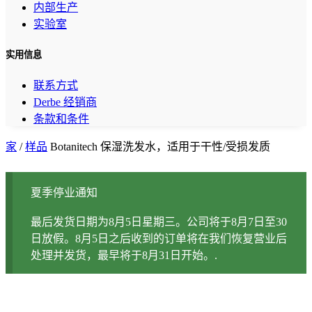
内部生产
实验室
实用信息
联系方式
Derbe 经销商
条款和条件
家
/
样品
Botanitech 保湿洗发水，适用于干性/受损发质
夏季停业通知
最后发货日期为8月5日星期三。公司将于8月7日至30
日放假。8月5日之后收到的订单将在我们恢复营业后
处理并发货，最早将于8月31日开始。.