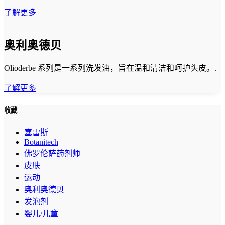
了解更多
奥利奥德贝
Olioderbe 系列是一系列洗发油，旨在温和清洁和呵护头皮。.
了解更多
收藏
塞雷斯
Botanitech
佛罗伦萨药剂师
皮肤
运动
奥利奥德贝
发泡剂
婴儿/儿童