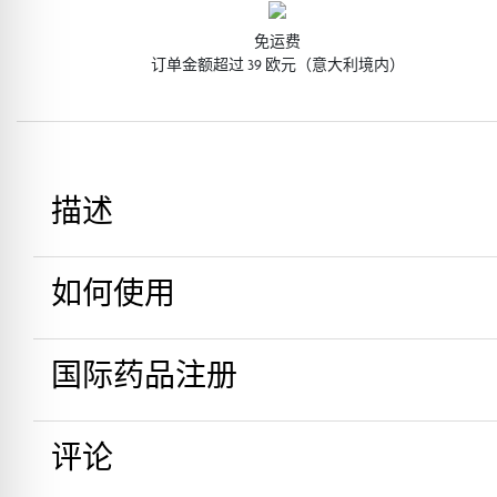
免运费
订单金额超过 39 欧元（意大利境内）
描述
如何使用
这款保湿水旨在同时清爽肌肤和滋润肌肤。它
觉的微细水滴，方便涂抹。
国际药品注册
如果你没时间涂乳液，那就用清爽的水喷洒全
就会沉浸在迷人的橙花香气中。
评论
变性酒精、水、苦橙花水、库拉索芦荟叶汁、香精、聚