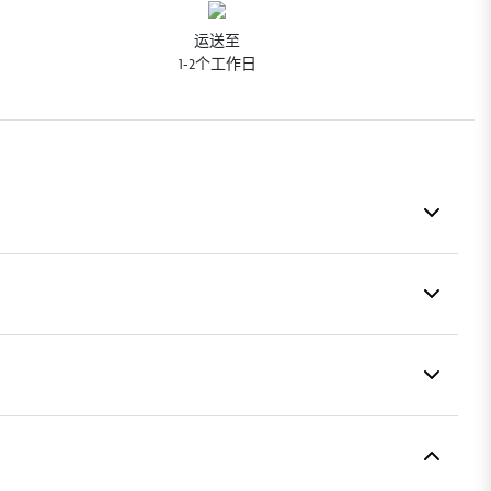
运送至
1-2个工作日
它可全身使用，配有实用的喷雾，可产生难以察
？把香氛水放进冰箱，沐浴后立即喷洒全身：你