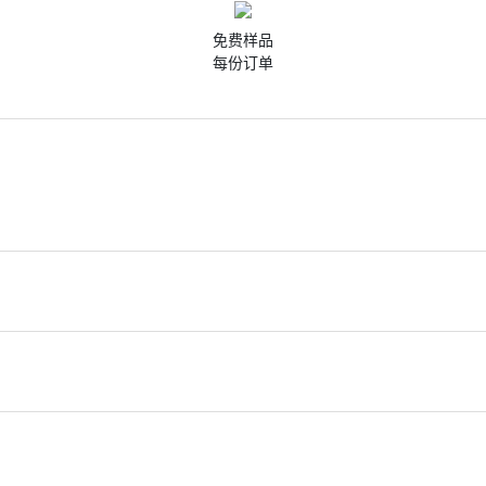
免费样品
每份订单
散发淡淡的香味，深层滋润肌肤，却不会感到黏腻。
身，你的肌肤一整天都会保持水润！你能保守秘密吗
甘油-4 月桂酸酯/癸二酸酯、聚甘油-6 辛酸酯/癸酸酯