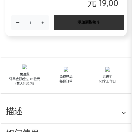
元
19,00
−
+
添加到购物车
免运费
免费样品
运送至
订单金额超过 39 欧元
每份订单
1-2个工作日
（意大利境内）
描述