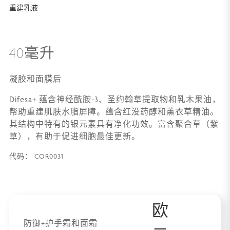
重建乳液
40毫升
凝胶和面膜后
Difesa+ 蕴含神经酰胺-3、圣约翰草提取物和乳木果油，
帮助重建肌肤水脂屏障。蕴含红没药醇和薰衣草精油。
其结构中特有的银元素具有净化功效。富含聚合草（紫
草），有助于促进细胞最佳更新。
COR0031
代码：
欧
防御+护手霜和面霜