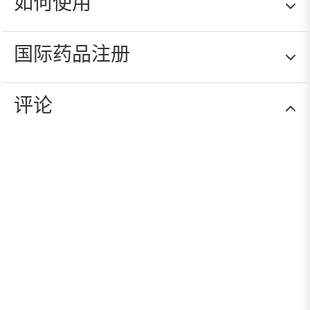
如何使用
由于含有神经酰胺 3、圣约翰草提取物和乳木果
油，Difesa+ 有助于重建皮肤的水脂保护。
国际药品注册
根据需要涂抹于您想要保护或深层补水的皮肤区
域。
特别适合有口罩保护的区域。
评论
AQUA [水]、乳木果油、CERA ALBA [蜂蜡]、鲸蜡醇、椰
油甘油酯、聚甘油-6 聚羟基硬脂酸酯、聚甘油-6 聚蓖麻
油酸酯、甘油、己基癸醇、月桂酸己基癸酯、角鲨烷、
OLUS OH [植物油]、生育酚乙酸酯、辛酸/癸酸甘油三
酯、橄榄油甘油酯、硫酸镁、氯化钠、苯甲醇、聚甘
油-6、异麦芽酮糖醇、薰衣草油、苯甲酸钠、蜂蜡MIDE
NP、芳樟醇、尿囊素、红没药醇、乳酸、山梨酸钾、CI
77820 [银]、贯叶连翘 [圣约翰草] 花提取物、柠檬烯、生
育酚、向日葵 (向日葵) 籽油、抗坏血酸棕榈酸酯、卵磷
脂、聚合草 (SYMPHYTUM OFFICINA- LECALLUS 培养提取
物。