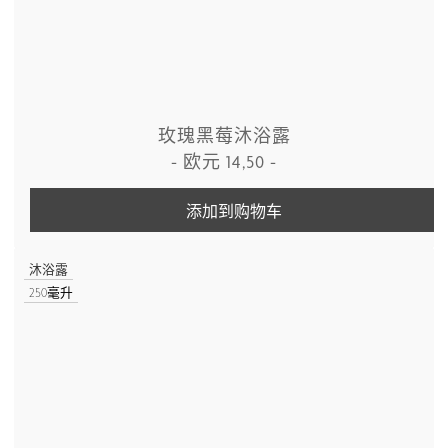
玫瑰黑莓沐浴露
-
欧元
14,50
-
添加到购物车
沐浴露
250毫升