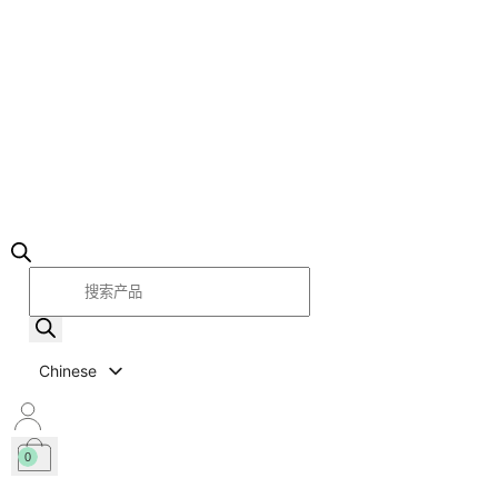
产
品
搜
索
Chinese
Italian
English
0
Spanish