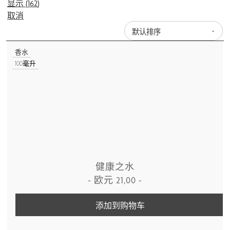
显示
(
162
)
取消
香水
100毫升
健康之水
-
欧元
21,00
-
添加到购物车