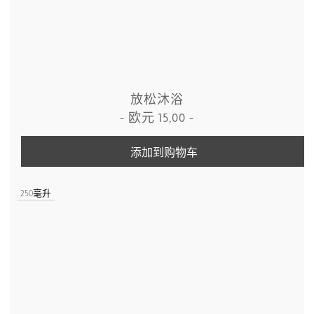
放松沐浴
-
欧元
15,00
-
添加到购物车
250毫升