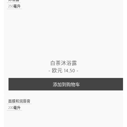
250毫升
白茶沐浴露
-
欧元
14,50
-
添加到购物车
面膜和润唇膏
200毫升