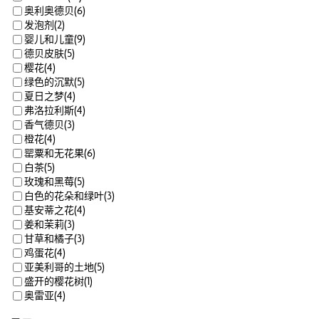
(
6
)
奥利奥德贝
(
2
)
发泡剂
(
9
)
婴儿和儿童
(
5
)
德贝皮肤
(
4
)
樱花
(
5
)
绿色的沉默
(
4
)
夏日之梦
(
4
)
弗洛拉利斯
(
3
)
香气德贝
(
4
)
橙花
(
6
)
罂粟和无花果
(
5
)
白茶
(
5
)
玫瑰和黑莓
(
3
)
白色的花朵和绿叶
(
4
)
基安蒂之花
(
3
)
姜和茉莉
(
3
)
甘草和橘子
(
4
)
鸡蛋花
(
5
)
亚美利哥的土地
(
1
)
盛开的樱花树
(
4
)
奥雷亚