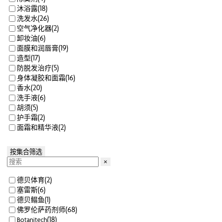
(
18
)
沐浴露
(
26
)
洗发水
(
2
)
空气净化器
(
6
)
卸妆油
(
19
)
面膜和润唇膏
(
17
)
造型
(
5
)
防脱发治疗
(
16
)
身体凝胶和面霜
(
20
)
香水
(
6
)
洗手液
(
5
)
胡须
(
2
)
护手霜
(
2
)
面霜和精华液
按集合筛选
×
(
2
)
德贝体育
(
6
)
塞雷斯
(
1
)
德贝鳎鱼
(
68
)
佛罗伦萨药剂师
(
18
)
Botanitech