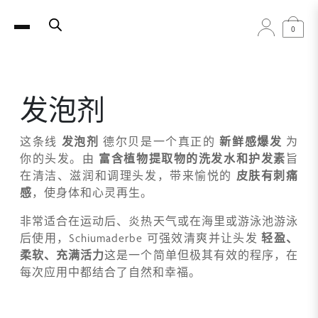
0
发泡剂
这条线
发泡剂
德尔贝是一个真正的
新鲜感爆发
为
你的头发。由
富含植物提取物的洗发水和护发素
旨
在清洁、滋润和调理头发，带来愉悦的
皮肤有刺痛
感
，使身体和心灵再生。
非常适合在运动后、炎热天气或在海里或游泳池游泳
后使用，Schiumaderbe 可强效清爽并让头发
轻盈、
柔软、充满活力
这是一个简单但极其有效的程序，在
每次应用中都结合了自然和幸福。