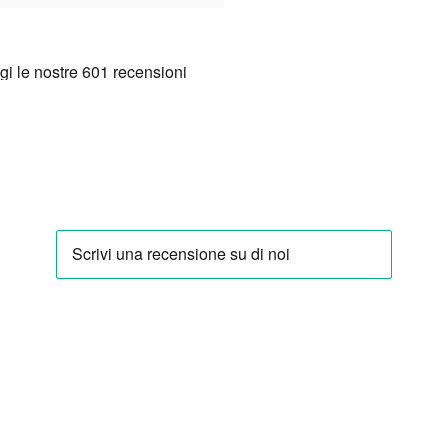
 国際化 2025 プロジェクトを通じて、Cosmoprof へ
知度と売上を向上させることで、欧州、中国、日本で