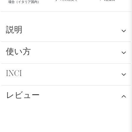
場合（イタリア国内）
説明
使い方
脂性フケのある髪にオリオデルブを定期的に使用
すると、フケを除去し、殺菌効果とリフレッシュ
効果をもたらし、頭皮の適切なバランスを回復し
INCI
ます。.
大さじ1杯ほどのオイルを乾いた頭皮に塗布し、
マッサージします。手をぬるま湯で濡らし、髪全
と
ヒマシ油
：局所的な微小循環を刺激しま
体にオイルが行き渡るまでマッサージを続けま
す。外部からの刺激から肌を守り、乾燥を防ぎ
レビュー
す。その後、いつも通り洗い流し、スタイリング
PEG-4、ヒマシ種子油、ポリソルベート80、香料、グリ
ます。
セリン、メントール、水、サリチル酸アミル、タイム
してください。.
タイムのエッセンシャルオイル
: バルサム、デ
花/葉エキス、カンフル、オイゲノール、ユーゲニアカ
オドラント、強壮剤。抗菌作用があります。
リオフィルス油、タイム葉油、シトラール、CI 75810 [ク
ロロフィリン銅複合体]、リモネン、クマリン、オレン
ジ果皮油、ゲラニオール。.