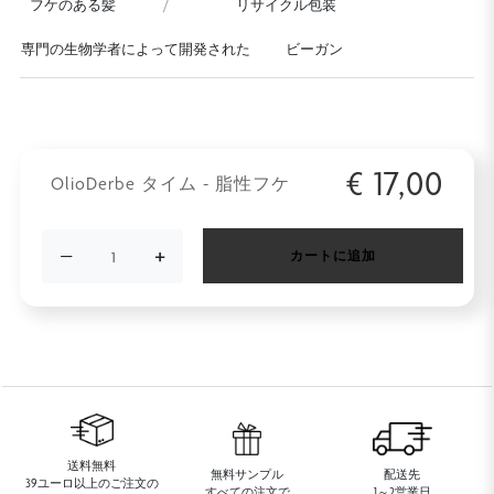
フケのある髪
リサイクル包装
専門の生物学者によって開発された
ビーガン
€
17,00
OlioDerbe タイム - 脂性フケ
−
+
カートに追加
送料無料
無料サンプル
配送先
39ユーロ以上のご注文の
すべての注文で
1～2営業日