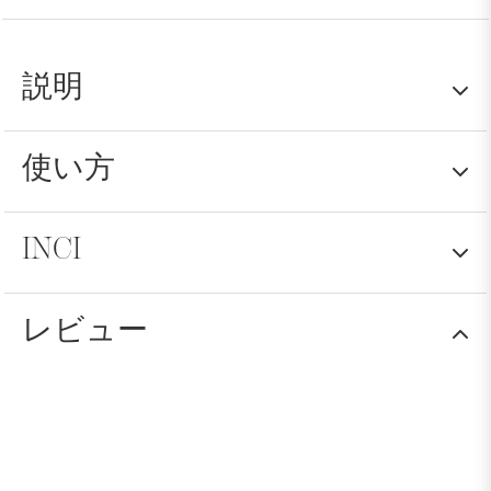
説明
使い方
乾燥したフケのある髪用の Olioderbe は、適切な
皮膚の水分補給と頭皮の衛生を促進し、乾燥した
フケを除去してその形成を防ぎます。.
INCI
大さじ1杯ほどのオイルを乾いた頭皮に塗布し、
と
ヒマシ油
：局所的な微小循環を刺激しま
マッサージします。手をぬるま湯で濡らし、髪全
す。外部からの刺激から肌を守り、乾燥を防ぎ
体にオイルが行き渡るまでマッサージを続けま
ます。
レビュー
す。その後、いつも通り洗い流し、スタイリング
PEG-4、ヒマシ油、ポリソルベート80、香料、グリセリ
と
プロポリス
: ミツバチが集めて一部を加工し
ン、メントール、サリチル酸アミル、カンフル、オイゲ
してください。.
た樹脂で、消毒作用と抗菌作用がある
ノール、ユーゲニアカリオフィルス油、タイム葉油、シ
トラール、CI 75810 [クロロフィリン銅複合体]、リモネ
ン、クマリン、プロポリスエキス、オレンジ果皮油、ゲ
ラニオール