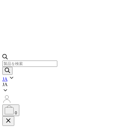
製
品
検
JA
索
JA
0