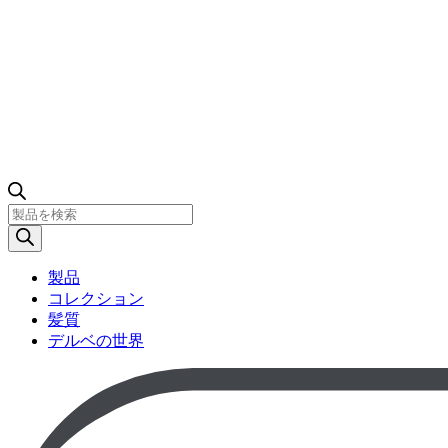
製
品
検
索
製品
コレクション
髪質
デルベの世界