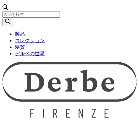
製
品
検
索
製品
コレクション
髪質
デルベの世界