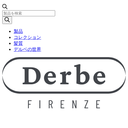
製
品
検
索
製品
コレクション
髪質
デルベの世界