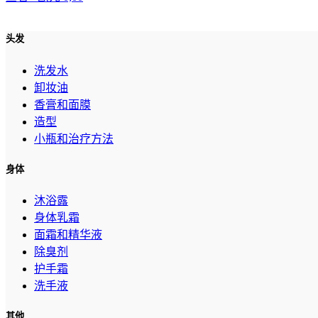
头发
洗发水
卸妆油
香膏和面膜
造型
小瓶和治疗方法
身体
沐浴露
身体乳霜
面霜和精华液
除臭剂
护手霜
洗手液
其他