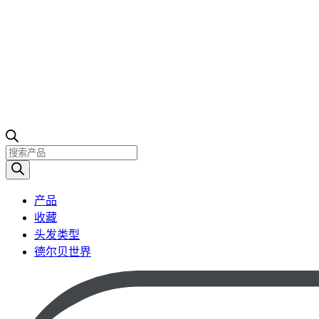
产
品
搜
产品
索
收藏
头发类型
德尔贝世界