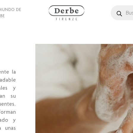
Búsqueda d
 MUNDO DE
BE
nte la
adable
ales y
tan su
uentes.
sforman
dado y
a unas