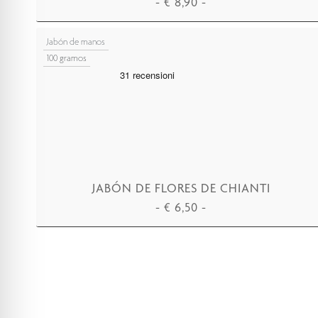
-
€
8,90
-
AÑADIR A LA CESTA
Jabón de manos
100 gramos
JABÓN DE FLORES DE CHIANTI
-
€
6,50
-
AÑADIR A LA CESTA