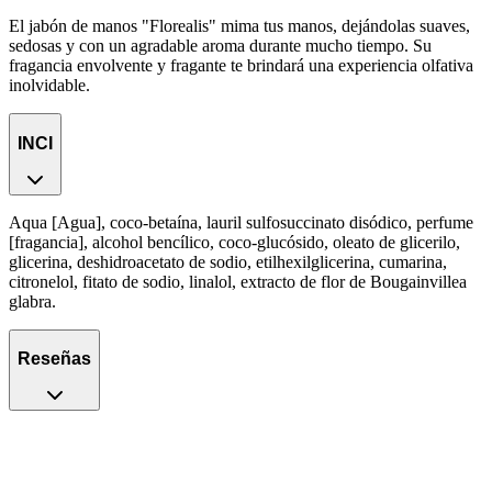
El jabón de manos "Florealis" mima tus manos, dejándolas suaves,
sedosas y con un agradable aroma durante mucho tiempo. Su
fragancia envolvente y fragante te brindará una experiencia olfativa
inolvidable.
INCI
Aqua [Agua], coco-betaína, lauril sulfosuccinato disódico, perfume
[fragancia], alcohol bencílico, coco-glucósido, oleato de glicerilo,
glicerina, deshidroacetato de sodio, etilhexilglicerina, cumarina,
citronelol, fitato de sodio, linalol, extracto de flor de Bougainvillea
glabra.
Reseñas