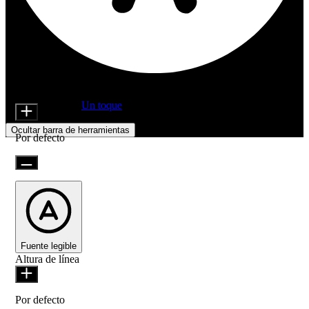
Ajustes de accesibilidad
Módulos de contenido
Tamaño del Icono
Desarrollado por
Un toque
Ocultar barra de herramientas
Por defecto
Fuente legible
Altura de línea
Por defecto