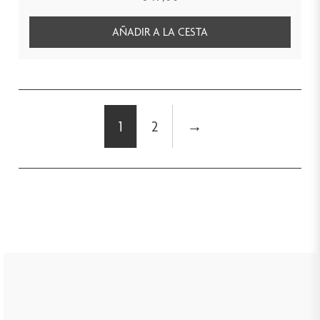
AÑADIR A LA CESTA
1
2
→