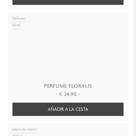
Perfume
50 ml
PERFUME FLORALIS
-
€
24,90
-
AÑADIR A LA CESTA
Jabón de manos