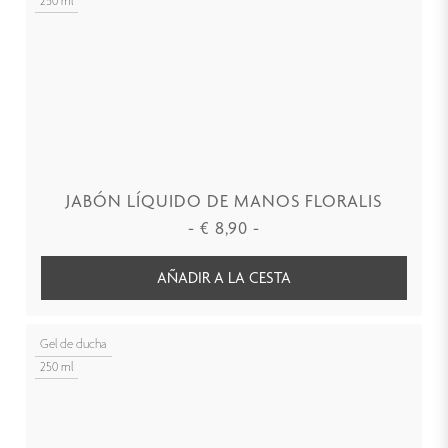
250 ml
JABÓN LÍQUIDO DE MANOS FLORALIS
-
€
8,90
-
AÑADIR A LA CESTA
Gel de ducha
250 ml