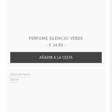
PERFUME SILENCIO VERDE
-
€
24,90
-
AÑADIR A LA CESTA
Jabón de manos
250 ml