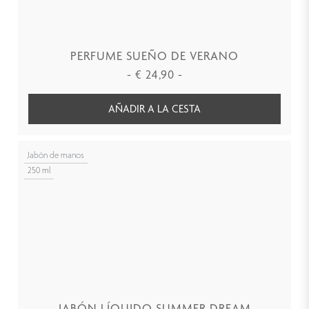
PERFUME SUEÑO DE VERANO
-
€
24,90
-
AÑADIR A LA CESTA
Jabón de manos
250 ml
JABÓN LÍQUIDO SUMMER DREAM