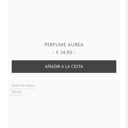
PERFUME AUREA
-
€
24,90
-
AÑADIR A LA CESTA
Jabón de manos
250 ml