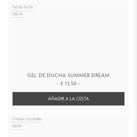
Gel de ducha
250 ml
GEL DE DUCHA SUMMER DREAM
-
€
13,50
-
AÑADIR A LA CESTA
Cremas corporales
100 ml