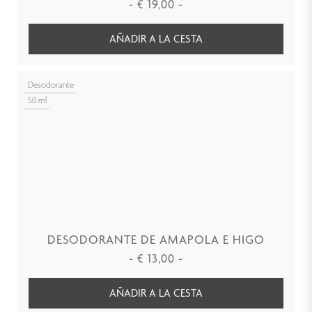
-
€
19,00
-
AÑADIR A LA CESTA
Desodorante
50 ml
DESODORANTE DE AMAPOLA E HIGO
-
€
13,00
-
AÑADIR A LA CESTA