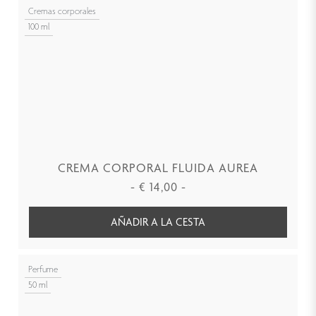
Cremas corporales
100 ml
CREMA CORPORAL FLUIDA AUREA
-
€
14,00
-
AÑADIR A LA CESTA
Perfume
50 ml