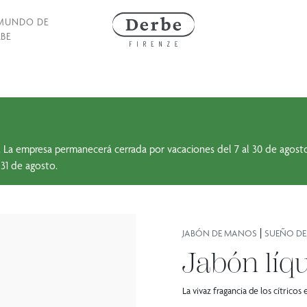
 MUNDO DE
BE
sto. La empresa permanecerá cerrada por vacaciones del 7 al 30 de agos
 31 de agosto.
|
JABÓN DE MANOS
SUEÑO DE
Jabón lí
La vivaz fragancia de los cítrico