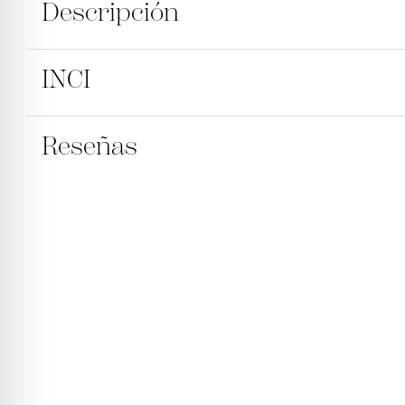
Descripción
INCI
Empieza cada día con la frescura de los cítrico
suavemente la piel, dejándola perfumada e hidr
Reseñas
AQUA [AGUA], COCO-BETAÍNA, LAURIL SULFOSUCC
EXTRACTO DE CÁSCARA DE CITRUS NOBILIS (MAND
GLABRA, DIESTEARATO DE GLICOL, OLEATO DE GLI
LINALOL, ETILHEXILGLICERINA, ACETATO DE LINA