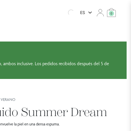
ES
0
to, ambos inclusive. Los pedidos recibidos después del 5 de
 VERANO
quido Summer Dream
s envuelve la piel en una densa espuma.