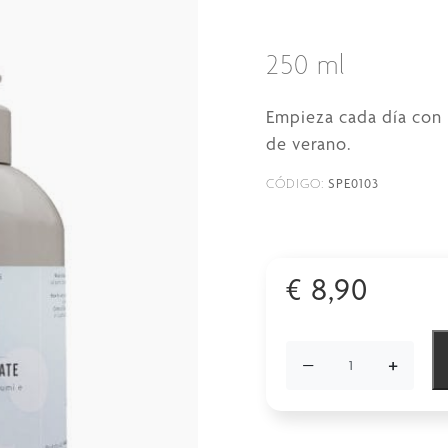
250 ml
Empieza cada día con la
de verano.
SPE0103
CÓDIGO:
€
8,90
−
+