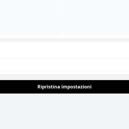
Italian
0
Il tuo carrello
Aggiungi altri
€
39,00
per ottenere la spedizione gratuita!
Aggiornamento in corso...
Calcola spedizione
Ripristina impostazioni
Aggiorna spedizione
Nessun prodotto nel carrello.
Subtotale:
€
0,00
/