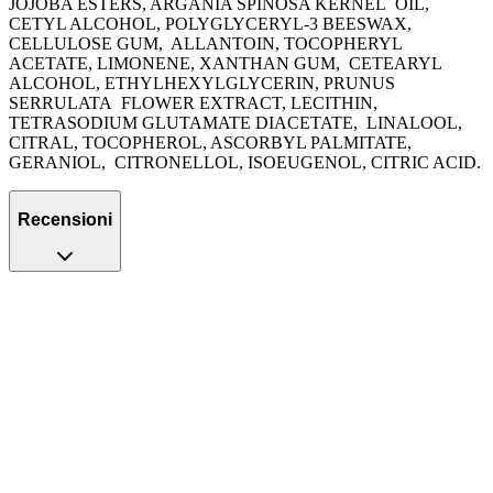
JOJOBA ESTERS, ARGANIA SPINOSA KERNEL
OIL,
CETYL ALCOHOL, POLYGLYCERYL-3 BEESWAX,
CELLULOSE GUM,
ALLANTOIN, TOCOPHERYL
ACETATE, LIMONENE, XANTHAN GUM,
CETEARYL
ALCOHOL, ETHYLHEXYLGLYCERIN, PRUNUS
SERRULATA
FLOWER EXTRACT, LECITHIN,
TETRASODIUM GLUTAMATE DIACETATE,
LINALOOL,
CITRAL, TOCOPHEROL, ASCORBYL PALMITATE,
GERANIOL,
CITRONELLOL, ISOEUGENOL, CITRIC ACID.
Recensioni