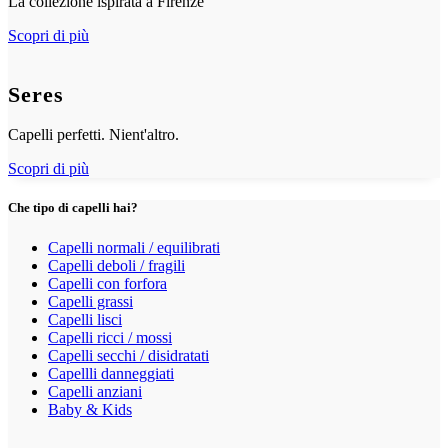
La collezione ispirata a Firenze
Scopri di più
Seres
Capelli perfetti. Nient'altro.
Scopri di più
Che tipo di capelli hai?
Capelli normali / equilibrati
Capelli deboli / fragili
Capelli con forfora
Capelli grassi
Capelli lisci
Capelli ricci / mossi
Capelli secchi / disidratati
Capellli danneggiati
Capelli anziani
Baby & Kids