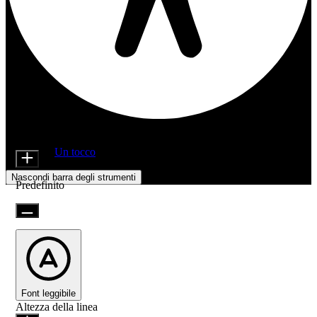
Regolazioni di accessibilità
Moduli di contenuto
Dimensione icona
Offerto da
Un tocco
Nascondi barra degli strumenti
Predefinito
Font leggibile
Altezza della linea