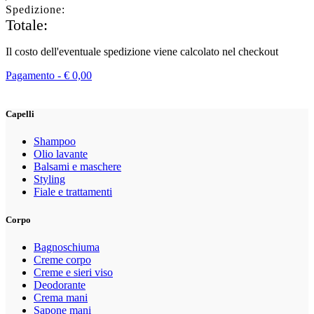
Spedizione:
Totale:
Il costo dell'eventuale spedizione viene calcolato nel checkout
Pagamento -
€
0,00
Capelli
Shampoo
Olio lavante
Balsami e maschere
Styling
Fiale e trattamenti
Corpo
Bagnoschiuma
Creme corpo
Creme e sieri viso
Deodorante
Crema mani
Sapone mani