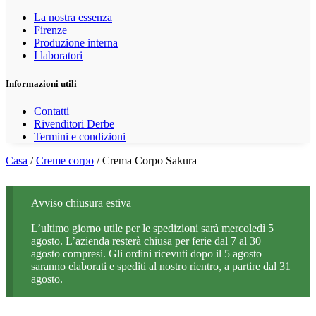
La nostra essenza
Firenze
Produzione interna
I laboratori
Informazioni utili
Contatti
Rivenditori Derbe
Termini e condizioni
Casa
/
Creme corpo
/ Crema Corpo Sakura
Avviso chiusura estiva
L’ultimo giorno utile per le spedizioni sarà mercoledì 5
agosto. L’azienda resterà chiusa per ferie dal 7 al 30
agosto compresi. Gli ordini ricevuti dopo il 5 agosto
saranno elaborati e spediti al nostro rientro, a partire dal 31
agosto.