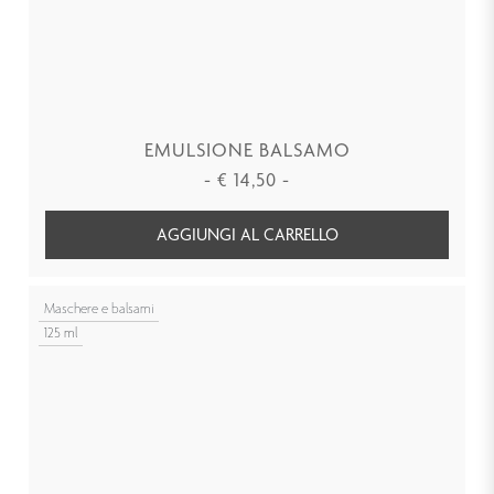
EMULSIONE BALSAMO
-
€
14,50
-
AGGIUNGI AL CARRELLO
Maschere e balsami
125 ml