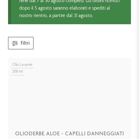
ferie dal 7 al 30 agosto compresi. Gli ordini ricevuti
dopo il 5 agosto saranno elaborati e spediti al
nostro rientro, a partire dal 31 agosto.
Filtri
Olio Lavante
200 ml
OLIODERBE ALOE - CAPELLI DANNEGGIATI