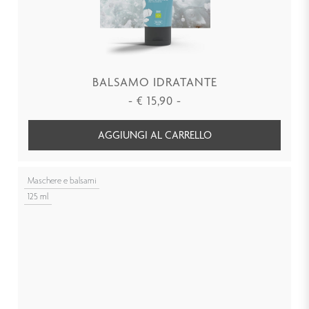
BALSAMO IDRATANTE
-
€
15,90
-
AGGIUNGI AL CARRELLO
Maschere e balsami
125 ml