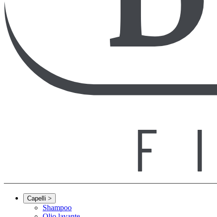
Capelli
>
Shampoo
Olio lavante