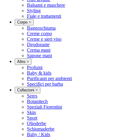
Balsami e maschere
Styling
Fiale e trattamenti
Corpo
>
Bagnoschiuma
Creme corpo
Creme e sieri viso
Deodorante
Crema mani
Sapone mani
Altro
>
Profumi
Baby & kids
Purificanti per ambienti
Specifici per barba
Collezioni
>
Seres
Botanitech
Speziali Fiorentini
Skin
Sport
Olioderbe
Schiumaderbe
Baby / Kids