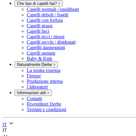
Che tipo di capelli hai?
>
Capelli normali / equilibrati
Capelli deboli / fragili
Capelli con forfora
Capelli grassi
Capelli lisci
Capelli ricci / mossi
Capelli secchi / disidratati
Capellli danneggiati
Capelli anziani
Baby & Kids
Naturalmente Derbe
>
La nostra essenza
Firenze
Produzione interna
I laboratori
Informazioni utili
>
Contatti
Rivenditori Derbe
Termini e condizioni
IT
IT