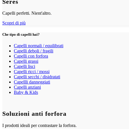
Seres
Capelli perfetti. Nient'altro.
Scopri di più
Che tipo di capelli hai?
Capelli normali / equilibrati
Capelli deboli / fragili
Capelli con forfora
Capelli grassi
Capelli lisci
Capelli ricci / mossi
Capelli secchi / disidratati
Capellli danneggiati
Capelli anziani
Baby & Kids
Soluzioni anti forfora
I prodotti ideali per contrastare la forfora.