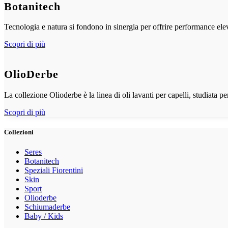
Botanitech
Tecnologia e natura si fondono in sinergia per offrire performance elev
Scopri di più
OlioDerbe
La collezione Olioderbe è la linea di oli lavanti per capelli, studiata pe
Scopri di più
Collezioni
Seres
Botanitech
Speziali Fiorentini
Skin
Sport
Olioderbe
Schiumaderbe
Baby / Kids