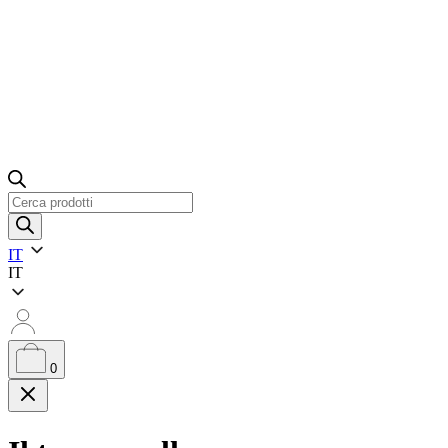
Ricerca
prodotti
IT
IT
0