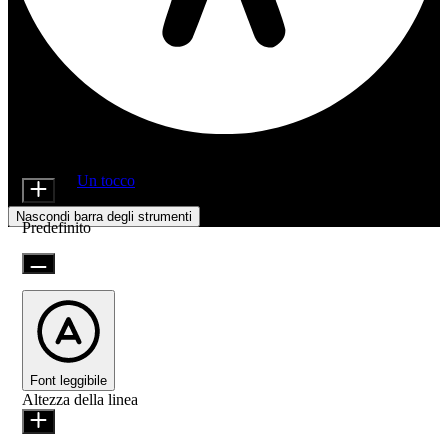
Regolazioni di accessibilità
Moduli di contenuto
Dimensione icona
Offerto da
Un tocco
Nascondi barra degli strumenti
Predefinito
Font leggibile
Altezza della linea