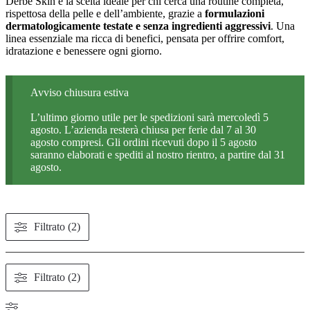
Derbe Skin è la scelta ideale per chi cerca una routine completa,
rispettosa della pelle e dell’ambiente, grazie a
formulazioni
dermatologicamente testate e senza ingredienti aggressivi
. Una
linea essenziale ma ricca di benefici, pensata per offrire comfort,
idratazione e benessere ogni giorno.
Avviso chiusura estiva
L’ultimo giorno utile per le spedizioni sarà mercoledì 5
agosto. L’azienda resterà chiusa per ferie dal 7 al 30
agosto compresi. Gli ordini ricevuti dopo il 5 agosto
saranno elaborati e spediti al nostro rientro, a partire dal 31
agosto.
Filtrato (2)
Filtrato (2)