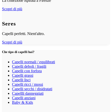
La collezione ispirata a Firenze
Scopri di più
Seres
Capelli perfetti. Nient'altro.
Scopri di più
Che tipo di capelli hai?
Capelli normali / equilibrati
Capelli deboli / fragili
Capelli con forfora
Capelli grassi
Capelli lisci
Capelli ricci / mossi
Capelli secchi / disidratati
Capellli danneggiati
Capelli anziani
Baby & Kids