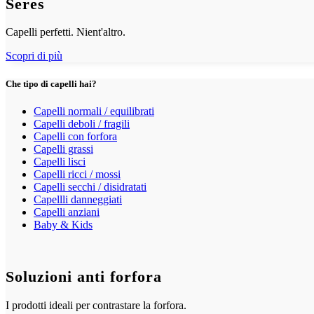
Seres
Capelli perfetti. Nient'altro.
Scopri di più
Che tipo di capelli hai?
Capelli normali / equilibrati
Capelli deboli / fragili
Capelli con forfora
Capelli grassi
Capelli lisci
Capelli ricci / mossi
Capelli secchi / disidratati
Capellli danneggiati
Capelli anziani
Baby & Kids
Soluzioni anti forfora
I prodotti ideali per contrastare la forfora.