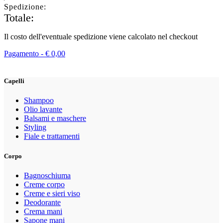
Spedizione:
Totale:
Il costo dell'eventuale spedizione viene calcolato nel checkout
Pagamento -
€
0,00
Capelli
Shampoo
Olio lavante
Balsami e maschere
Styling
Fiale e trattamenti
Corpo
Bagnoschiuma
Creme corpo
Creme e sieri viso
Deodorante
Crema mani
Sapone mani