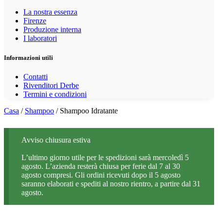
La nostra essenza
Firenze
Produzione interna
I laboratori
Informazioni utili
Contatti
Rivenditori Derbe
Termini e condizioni
Casa
/
Shampoo
/ Shampoo Idratante
Avviso chiusura estiva
L’ultimo giorno utile per le spedizioni sarà mercoledì 5
agosto. L’azienda resterà chiusa per ferie dal 7 al 30
agosto compresi. Gli ordini ricevuti dopo il 5 agosto
saranno elaborati e spediti al nostro rientro, a partire dal 31
agosto.