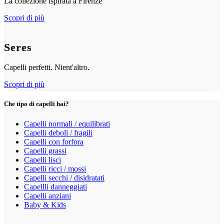
La collezione ispirata a Firenze
Scopri di più
Seres
Capelli perfetti. Nient'altro.
Scopri di più
Che tipo di capelli hai?
Capelli normali / equilibrati
Capelli deboli / fragili
Capelli con forfora
Capelli grassi
Capelli lisci
Capelli ricci / mossi
Capelli secchi / disidratati
Capellli danneggiati
Capelli anziani
Baby & Kids