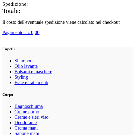
Spedizione:
Totale:
Il costo dell'eventuale spedizione viene calcolato nel checkout
Pagamento -
€
0,00
Capelli
Shampoo
Olio lavante
Balsami e maschere
Styling
Fiale e trattamenti
Corpo
Bagnoschiuma
Creme corpo
Creme e sieri viso
Deodorante
Crema mani
Sapone mani