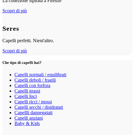
La collezione ispirata a Firenze
Scopri di più
Seres
Capelli perfetti. Nient'altro.
Scopri di più
Che tipo di capelli hai?
Capelli normali / equilibrati
Capelli deboli / fragili
Capelli con forfora
Capelli grassi
Capelli lisci
Capelli ricci / mossi
Capelli secchi / disidratati
Capellli danneggiati
Capelli anziani
Baby & Kids