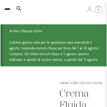
0
Avviso chiusura estiva
L’ultimo giorno utile per le spedizioni sarà mercoledì 5
agosto. L’azienda resterà chiusa per ferie dal 7 al 30 agosto
compresi. Gli ordini ricevuti dopo il 5 agosto saranno
elaborati e spediti al nostro rientro, a partire dal 31 agosto.
|
CREME CORPO
ROSA E MORA
Crema
Fluida