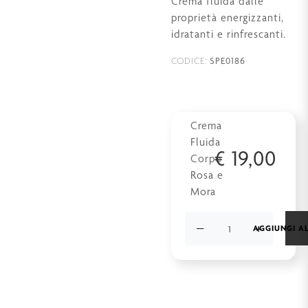
Crema fluida dalle
proprietà energizzanti,
idratanti e rinfrescanti.
SPE0186
CODICE:
Crema
Fluida
€
19,00
Corpo
Rosa e
Mora
−
+
AGGIUNGI A