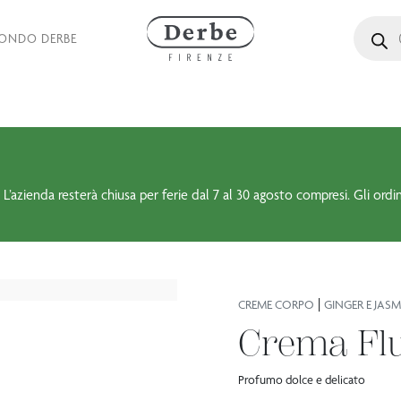
Ricerca 
MONDO DERBE
 L’azienda resterà chiusa per ferie dal 7 al 30 agosto compresi. Gli ordi
|
CREME CORPO
GINGER E JASM
Crema Flu
Profumo dolce e delicato