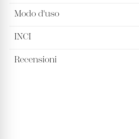
Modo d'uso
Crema fluida con estratto di Zingiber e Jasminum
idratata, nutrita, morbida e piacevolmente pro
INCI
Applicare la crema fluida iniziando dai piedi s
collo. Il calore del corpo sprigionerà la sua ricc
Recensioni
AQUA [WATER], CAPRYUC/CAPRIC TRIGLYCERIDE, 
STEAROYL LACTYLATE, CARTHAMUS TINCTORIUS (
(SESAME) SEED OIL, SODIUM STEAROYL GLUTAM
SEED OIL, OLEA EUROPAEA (OLIVE) OIL UNSAPONI
TOCOPHERYL ACETATE, HEXYL CINNAMAL, BUTYROS
LINALOOL, JASMINUM OFFICINALE (JASMINE) FLOW
BENZOATE, HELIANTHUS ANNUUS (SUNFLOWER) SEE