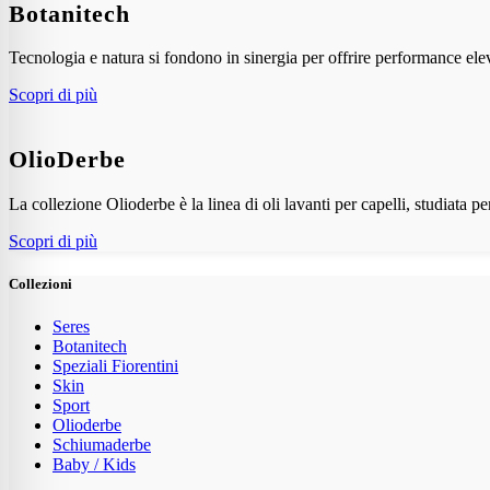
Botanitech
Tecnologia e natura si fondono in sinergia per offrire performance elev
Scopri di più
OlioDerbe
La collezione Olioderbe è la linea di oli lavanti per capelli, studiata pe
Scopri di più
Collezioni
Seres
Botanitech
Speziali Fiorentini
Skin
Sport
Olioderbe
Schiumaderbe
Baby / Kids