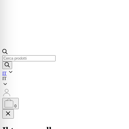
Ricerca
prodotti
IT
IT
0