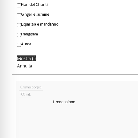
Fiori del Chianti
Ginger e Jasmine
Liquirizia e mandarino
Frangipani
Aurea
Mostra
(
1
)
Annulla
Creme corpo
100 mL