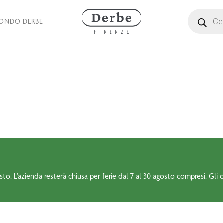
Ricerca pro
MONDO DERBE
to. L’azienda resterà chiusa per ferie dal 7 al 30 agosto compresi. Gli o