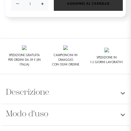
−
+
AGGIUNGI AL CARRELLO
SPEDIZIONE GRATUITA
CAMPIONCINI IN
SPEDIZIONE IN
PER ORDINI DA 39 € (IN
OMAGGIO
1-2 GIORNI LAVORATIVI
ITALIA)
CON OGNI ORDINE
Descrizione
Modo d'uso
FORMATO:
75 ML
Fluido dopobarba addolcente e lenitivo al