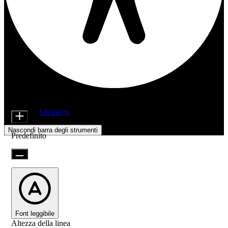
Regolazioni di accessibilità
Moduli di contenuto
Dimensione icona
Offerto da
Un tocco
Nascondi barra degli strumenti
Predefinito
Font leggibile
Altezza della linea