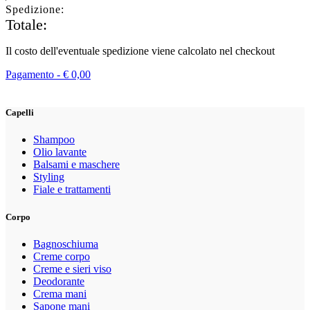
Spedizione:
Totale:
Il costo dell'eventuale spedizione viene calcolato nel checkout
Pagamento -
€
0,00
Capelli
Shampoo
Olio lavante
Balsami e maschere
Styling
Fiale e trattamenti
Corpo
Bagnoschiuma
Creme corpo
Creme e sieri viso
Deodorante
Crema mani
Sapone mani