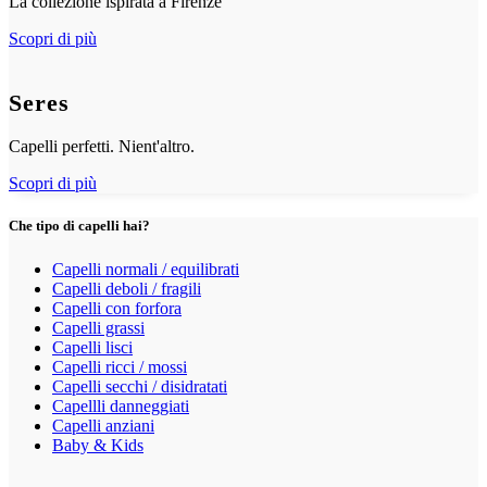
La collezione ispirata a Firenze
Scopri di più
Seres
Capelli perfetti. Nient'altro.
Scopri di più
Che tipo di capelli hai?
Capelli normali / equilibrati
Capelli deboli / fragili
Capelli con forfora
Capelli grassi
Capelli lisci
Capelli ricci / mossi
Capelli secchi / disidratati
Capellli danneggiati
Capelli anziani
Baby & Kids