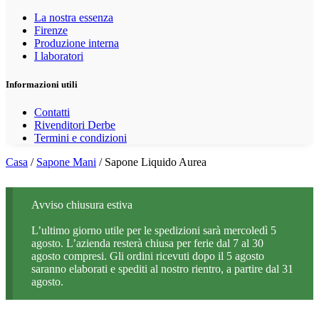
La nostra essenza
Firenze
Produzione interna
I laboratori
Informazioni utili
Contatti
Rivenditori Derbe
Termini e condizioni
Casa
/
Sapone Mani
/ Sapone Liquido Aurea
Avviso chiusura estiva
L’ultimo giorno utile per le spedizioni sarà mercoledì 5
agosto. L’azienda resterà chiusa per ferie dal 7 al 30
agosto compresi. Gli ordini ricevuti dopo il 5 agosto
saranno elaborati e spediti al nostro rientro, a partire dal 31
agosto.