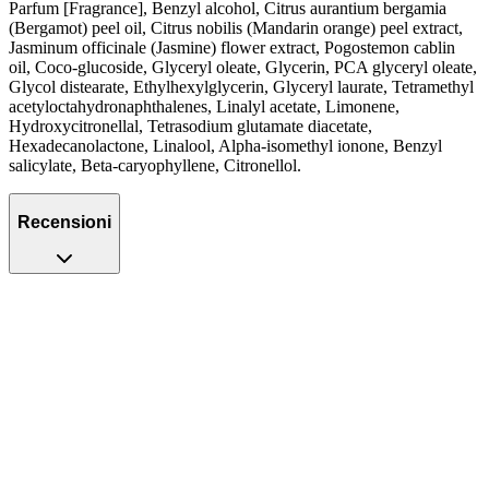
Parfum [Fragrance], Benzyl alcohol, Citrus aurantium bergamia
(Bergamot) peel oil, Citrus nobilis (Mandarin orange) peel extract,
Jasminum officinale (Jasmine) flower extract, Pogostemon cablin
oil, Coco-glucoside, Glyceryl oleate, Glycerin, PCA glyceryl oleate,
Glycol distearate, Ethylhexylglycerin, Glyceryl laurate, Tetramethyl
acetyloctahydronaphthalenes, Linalyl acetate, Limonene,
Hydroxycitronellal, Tetrasodium glutamate diacetate,
Hexadecanolactone, Linalool, Alpha-isomethyl ionone, Benzyl
salicylate, Beta-caryophyllene, Citronellol.
Recensioni