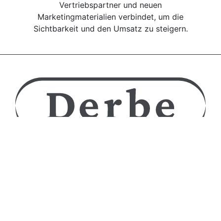
Vertriebspartner und neuen
Marketingmaterialien verbindet, um die
Sichtbarkeit und den Umsatz zu steigern.
Derbe Srl a Socio Unico
Vorbehaltlich der Management- und
Koordinierungstätigkeiten von
Mennuti Hub Srl Umsatzsteuer-Identifikationsnummer
07272610481