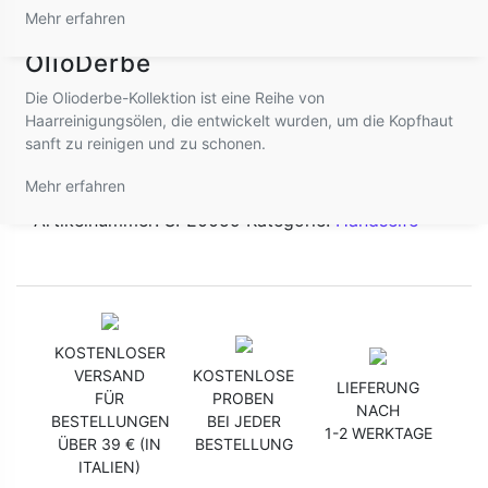
Mehr erfahren
Floralis Flüssigseife für die
OlioDerbe
€
8,90
Hände
Die Olioderbe-Kollektion ist eine Reihe von
Haarreinigungsölen, die entwickelt wurden, um die Kopfhaut
In den Warenkorb
−
+
sanft zu reinigen und zu schonen.
Mehr erfahren
Artikelnummer:
SPE0059
Kategorie:
Handseife
KOSTENLOSER
VERSAND
KOSTENLOSE
LIEFERUNG
FÜR
PROBEN
NACH
BESTELLUNGEN
BEI JEDER
1-2 WERKTAGE
ÜBER 39 € (IN
BESTELLUNG
ITALIEN)