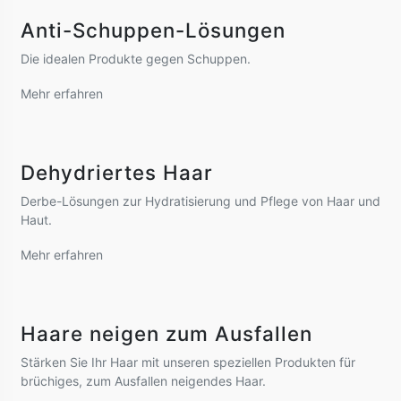
Handcreme
Die Produktlinie für die Kleinsten
Anti-Schuppen-Lösungen
Handseife
Mehr erfahren
Die idealen Produkte gegen Schuppen.
|
HANDSEIFE
FLORALIS
Andere
Mehr erfahren
Floralis Flüssigseife
Speziali Fiorentini
Parfüms
für die Hände
Baby & Kinder
Die von Florenz inspirierte Kollektion
Dehydriertes Haar
Luftreiniger
Mehr erfahren
Verwöhnen Sie die Haut Ihrer Hände und machen Sie sie
Speziell für Bärte
Derbe-Lösungen zur Hydratisierung und Pflege von Haar und
langanhaltend weich, seidig und angenehm duftend.
Haut.
Mehr erfahren
Seres
250 ml
Botanitech
Perfektes Haar. Sonst nichts.
Technologie und Natur verschmelzen, um hohe Leistung und
Sein umhüllender und parfümierter Duft wird Ihnen
Mehr erfahren
Haare neigen zum Ausfallen
Respekt für das Haar zu bieten.
ein unvergessliches Geruchserlebnis bescheren.
Stärken Sie Ihr Haar mit unseren speziellen Produkten für
Mehr erfahren
brüchiges, zum Ausfallen neigendes Haar.
CODE:
SPE0059