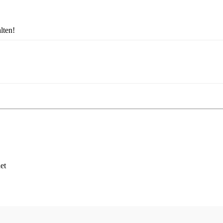
lten!
et