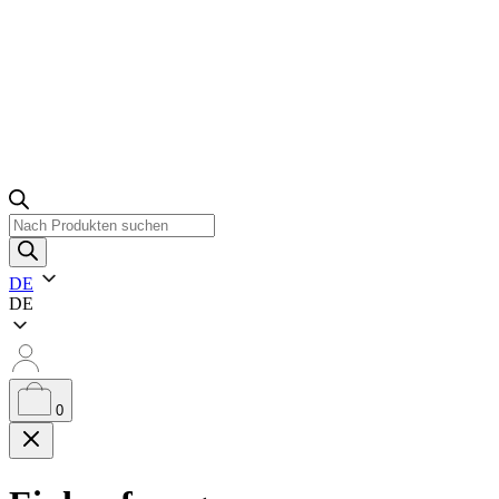
Produktsuche
DE
DE
0