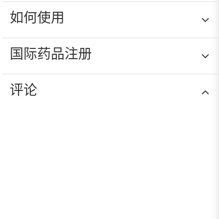
如何使用
蕴含生姜和茉莉提取物的液体乳霜，具有调理、舒
缓、修复和抗氧化功效。使用后，肌肤水润滋养，
柔软细腻，并散发怡人香气。
国际药品注册
将液体乳霜从脚部开始，以打圈的方式向上涂抹至
腿部，再向上至肩部，包括颈部。身体的温暖会释
放出浓郁的香气。
评论
AQUA [水]、辛酸/癸酸甘油三酯、硬脂酸乙基己酯、甘
油、鲸蜡醇硬脂酸甘油酯、辛酸丙基庚酯、硬脂酰乳酸
钠、红花籽油、PARFUM[香料]、己基癸醇、月桂酸己基
癸酯、芝麻籽油、硬脂酰谷氨酸钠、苯甲醇、苯氧乙醇、
鲸蜡醇棕榈酸酯、椰油甘油酯、山梨酸钾、卵磷脂、生育
酚乙酸酯、己基肉桂醛、牛油果树（乳木果油）黄油、乳
酸、甜菜酸苄酯、柠檬烯、生育酚、香叶醇、芳樟醇、茉
莉花/叶提取物、植酸钠、生姜根提取物、香茅醇、苯甲
酸苄酯、向日葵籽油。.