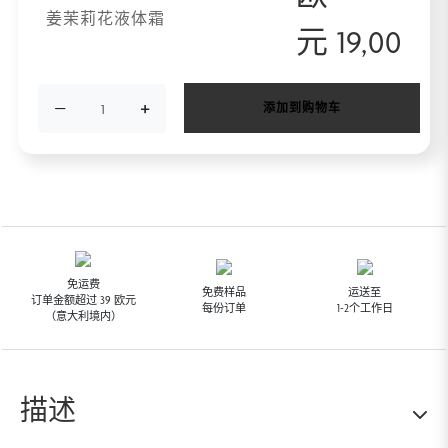
姜茉莉花液体霜
元
19,00
−
+
添加到购物车
免运费
免费样品
运送至
订单金额超过 39 欧元
每份订单
1-2个工作日
（意大利境内）
描述