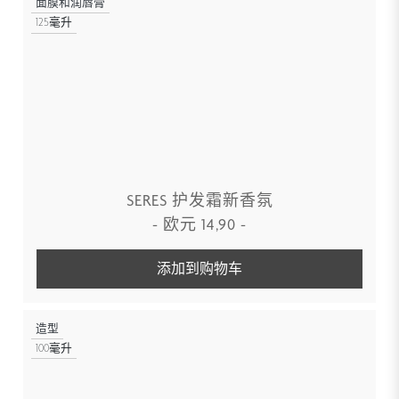
面膜和润唇膏
125毫升
SERES 护发霜新香氛
-
欧元
14,90
-
添加到购物车
造型
100毫升