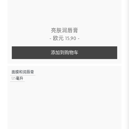
亮肤润唇膏
-
欧元
15,90
-
添加到购物车
面膜和润唇膏
125毫升