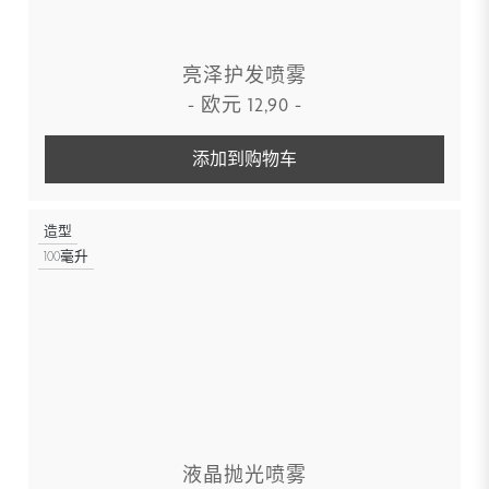
亮泽护发喷雾
-
欧元
12,90
-
添加到购物车
造型
100毫升
液晶抛光喷雾