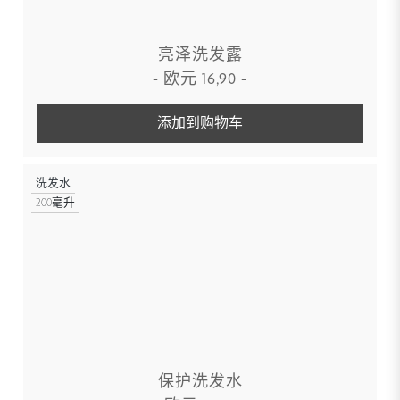
亮泽洗发露
-
欧元
16,90
-
添加到购物车
洗发水
200毫升
保护洗发水