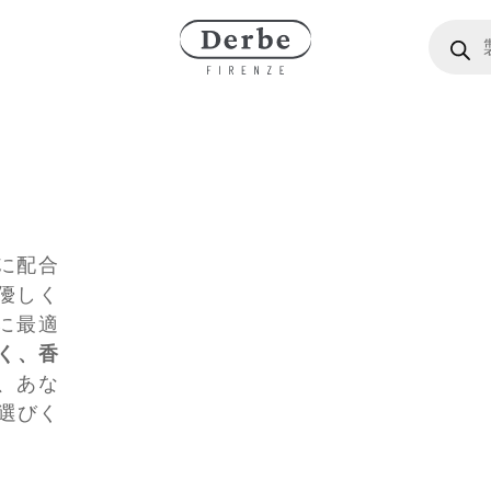
製品検
に配合
優しく
に最適
く、香
、あな
お選びく