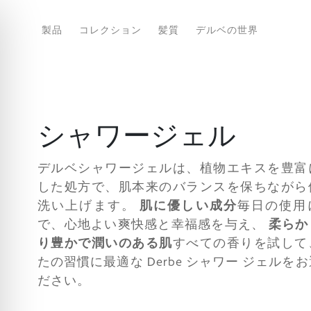
製品
コレクション
髪質
デルベの世界
シャワージェル
デルベシャワージェルは、植物エキスを豊富
した処方で、肌本来のバランスを保ちながら
洗い上げます。
肌に優しい成分
毎日の使用
で、心地よい爽快感と幸福感を与え、
柔らか
り豊かで潤いのある肌
すべての香りを試して
たの習慣に最適な Derbe シャワー ジェルを
ださい。