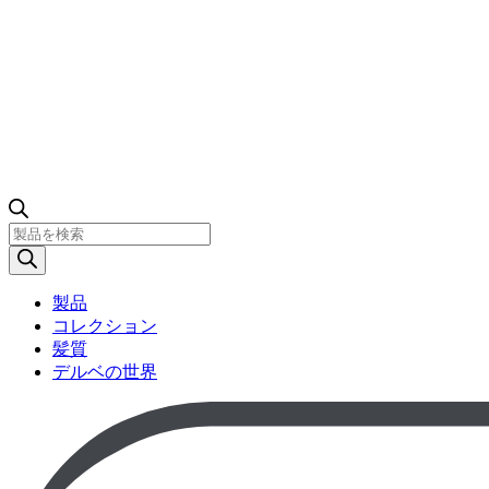
製
品
検
索
製品
コレクション
髪質
デルベの世界