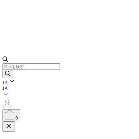
製
品
検
JA
索
JA
0