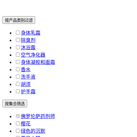
按产品类别过滤
身体乳霜
除臭剂
沐浴露
空气净化器
身体凝胶和面霜
香水
洗手液
胡须
护手霜
按集合筛选
佛罗伦萨药剂师
樱花
绿色的沉默