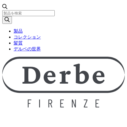
製
品
検
索
製品
コレクション
髪質
デルベの世界