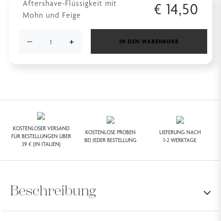
Aftershave-Flüssigkeit mit
€
14,50
Mohn und Feige
−
+
IN DEN WARENKORB
KOSTENLOSER VERSAND
KOSTENLOSE PROBEN
LIEFERUNG NACH
FÜR BESTELLUNGEN ÜBER
BEI JEDER BESTELLUNG
1-2 WERKTAGE
39 € (IN ITALIEN)
Beschreibung