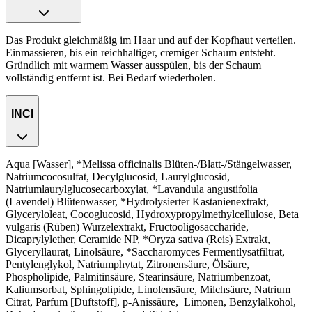
Das Produkt gleichmäßig im Haar und auf der Kopfhaut verteilen.
Einmassieren, bis ein reichhaltiger, cremiger Schaum entsteht.
Gründlich mit warmem Wasser ausspülen, bis der Schaum
vollständig entfernt ist. Bei Bedarf wiederholen.
INCI
Aqua [Wasser], *Melissa officinalis Blüten-/Blatt-/Stängelwasser,
Natriumcocosulfat, Decylglucosid, Laurylglucosid,
Natriumlaurylglucosecarboxylat, *Lavandula angustifolia
(Lavendel) Blütenwasser, *Hydrolysierter Kastanienextrakt,
Glyceryloleat, Cocoglucosid, Hydroxypropylmethylcellulose, Beta
vulgaris (Rüben) Wurzelextrakt, Fructooligosaccharide,
Dicaprylylether, Ceramide NP, *Oryza sativa (Reis) Extrakt,
Glyceryllaurat, Linolsäure, *Saccharomyces Fermentlysatfiltrat,
Pentylenglykol, Natriumphytat, Zitronensäure, Ölsäure,
Phospholipide, Palmitinsäure, Stearinsäure, Natriumbenzoat,
Kaliumsorbat, Sphingolipide, Linolensäure, Milchsäure, Natrium
Citrat, Parfum [Duftstoff], p-Anissäure,
Limonen, Benzylalkohol,