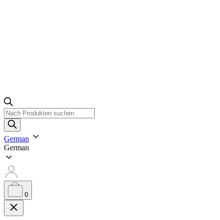
Produktsuche
German
German
0