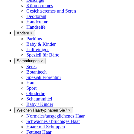
Duschgel
Körpercremes
Gesichtscremes und Seren
Deodorant
Handcreme
Handseife
Andere
>
Parfüms
Baby & Kinder
Luftreiniger
Speziell für Bärte
Sammlungen
>
Seres
Botanitech
Speziali Fiorentini
Haut
Sport
Olioderbe
Schaummittel
Baby / Kinder
Welchen Haartyp haben Sie?
>
Normales/ausgeglichenes Haar
Schwaches / brüchiges Haar
Haare mit Schuppen
Fettiges Haar