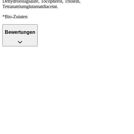
Dehydroessigsäure, Tocopherol, Triolein,
Tetranatriumglutamatdiacetat.
*Bio-Zutaten
Bewertungen